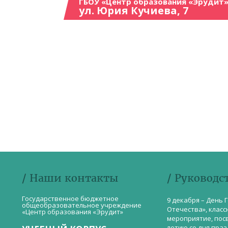
ГБОУ «Центр образования «Эрудит»
ул. Юрия Кучиева, 7
/ Наши контакты
/ Руководс
Государственное бюджетное
9 декабря – День 
общеобразовательное учреждение
Отечества», класс
«Центр образования «Эрудит»
мероприятие, пос
летию со дня пра