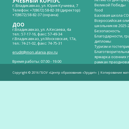
УЧЕБНЫЙ КОРПУС
Великой Победы
г. Владикавказ, ул. Юрия Кучиева, 7
Телефон: +7(8672) 58-82-38 (директор)
food
+7(8672) 58-82-37 (охрана)
Базовая школа СО
Всероссийская ол
ДОО
школьников 2025-
г.Владикавказ, ул. А.Кесаева, 4а
Безопасность
тел.: 57-17-16, факс: 57-49-34
Благодарности, гр
г.Владикавказ, ул.Московская, 17а,
дипломы
тел.: 74-21-02, факс: 74-75-31
Туризм и гостепр
Благотворительна
erudit@mon.alania.gov.ru
ярмарка осенних 
Время работы: 07.00 - 19.00
рамках празднова
Великой Победы
Телефон горячей линии по вопросам
В детском саду —
незаконных сборов денежных средств в
Copyright © 2016 ГБОУ «Центр образования «Эрудит» | Копирование ма
общеобразовательных организациях:
дверей.
(8672)53-80-02, e-mail:
onik-rso@yandex.ru
Вакантные места 
(перевода)
Валиева И.У.
Веденова Елена 
Весёлые старты
Вечер памяти, по
летию со дня пра
Великой Победы «
смерти нет». Алиб