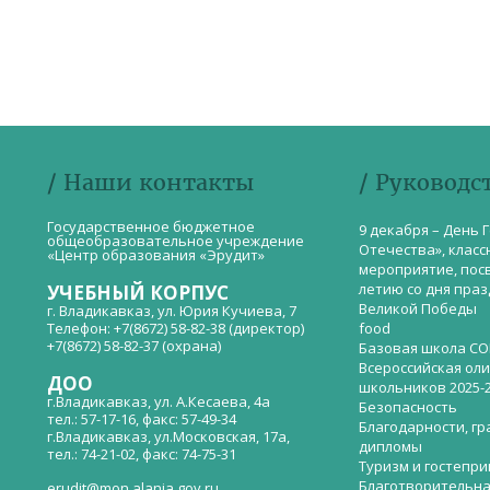
/ Наши контакты
/ Руководс
Государственное бюджетное
9 декабря – День 
общеобразовательное учреждение
Отечества», класс
«Центр образования «Эрудит»
мероприятие, пос
летию со дня пра
УЧЕБНЫЙ КОРПУС
Великой Победы
г. Владикавказ, ул. Юрия Кучиева, 7
Телефон: +7(8672) 58-82-38 (директор)
food
+7(8672) 58-82-37 (охрана)
Базовая школа СО
Всероссийская ол
ДОО
школьников 2025-
г.Владикавказ, ул. А.Кесаева, 4а
Безопасность
тел.: 57-17-16, факс: 57-49-34
Благодарности, гр
г.Владикавказ, ул.Московская, 17а,
дипломы
тел.: 74-21-02, факс: 74-75-31
Туризм и гостепр
Благотворительна
erudit@mon.alania.gov.ru