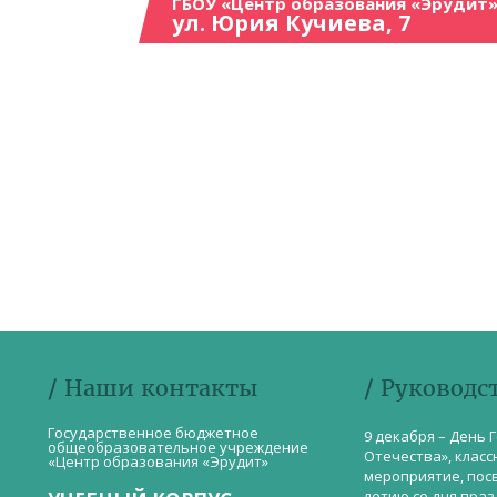
ГБОУ «Центр образования «Эрудит»
ул. Юрия Кучиева, 7
/ Наши контакты
/ Руководс
Государственное бюджетное
9 декабря – День 
общеобразовательное учреждение
Отечества», класс
«Центр образования «Эрудит»
мероприятие, пос
летию со дня пра