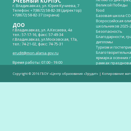
УЧЕБНЫЙ КОРПУС
Великой Победы
г. Владикавказ, ул. Юрия Кучиева, 7
Телефон: +7(8672) 58-82-38 (директор)
food
+7(8672) 58-82-37 (охрана)
Базовая школа СО
Всероссийская ол
ДОО
школьников 2025-
г.Владикавказ, ул. А.Кесаева, 4а
Безопасность
тел.: 57-17-16, факс: 57-49-34
Благодарности, гр
г.Владикавказ, ул.Московская, 17а,
дипломы
тел.: 74-21-02, факс: 74-75-31
Туризм и гостепр
Благотворительна
erudit@mon.alania.gov.ru
ярмарка осенних 
Время работы: 07.00 - 19.00
рамках празднова
Великой Победы
Телефон горячей линии по вопросам
В детском саду —
незаконных сборов денежных средств в
Copyright © 2016 ГБОУ «Центр образования «Эрудит» | Копирование ма
общеобразовательных организациях:
дверей.
(8672)53-80-02, e-mail:
onik-rso@yandex.ru
Вакантные места 
(перевода)
Валиева И.У.
Веденова Елена 
Весёлые старты
Вечер памяти, по
летию со дня пра
Великой Победы «
смерти нет». Алиб