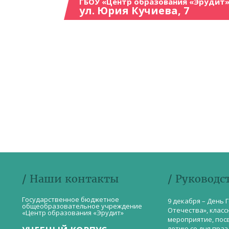
ГБОУ «Центр образования «Эрудит»
ул. Юрия Кучиева, 7
/ Наши контакты
/ Руководс
Государственное бюджетное
9 декабря – День 
общеобразовательное учреждение
Отечества», класс
«Центр образования «Эрудит»
мероприятие, пос
летию со дня пра