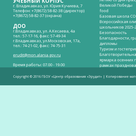
УЧЕБНЫЙ КОРПУС
Великой Победы
г. Владикавказ, ул. Юрия Кучиева, 7
Телефон: +7(8672) 58-82-38 (директор)
food
+7(8672) 58-82-37 (охрана)
Базовая школа СО
Всероссийская ол
ДОО
школьников 2025-
г.Владикавказ, ул. А.Кесаева, 4а
Безопасность
тел.: 57-17-16, факс: 57-49-34
Благодарности, гр
г.Владикавказ, ул.Московская, 17а,
дипломы
тел.: 74-21-02, факс: 74-75-31
Туризм и гостепр
Благотворительна
erudit@mon.alania.gov.ru
ярмарка осенних 
Время работы: 07.00 - 19.00
рамках празднова
Великой Победы
Телефон горячей линии по вопросам
В детском саду —
незаконных сборов денежных средств в
Copyright © 2016 ГБОУ «Центр образования «Эрудит» | Копирование ма
общеобразовательных организациях:
дверей.
(8672)53-80-02, e-mail:
onik-rso@yandex.ru
Вакантные места 
(перевода)
Валиева И.У.
Веденова Елена 
Весёлые старты
Вечер памяти, по
летию со дня пра
Великой Победы «
смерти нет». Алиб