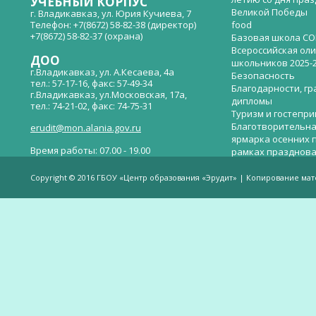
УЧЕБНЫЙ КОРПУС
Великой Победы
г. Владикавказ, ул. Юрия Кучиева, 7
Телефон: +7(8672) 58-82-38 (директор)
food
+7(8672) 58-82-37 (охрана)
Базовая школа СО
Всероссийская ол
ДОО
школьников 2025-
г.Владикавказ, ул. А.Кесаева, 4а
Безопасность
тел.: 57-17-16, факс: 57-49-34
Благодарности, гр
г.Владикавказ, ул.Московская, 17а,
дипломы
тел.: 74-21-02, факс: 74-75-31
Туризм и гостепр
Благотворительна
erudit@mon.alania.gov.ru
ярмарка осенних 
Время работы: 07.00 - 19.00
рамках празднова
Великой Победы
Телефон горячей линии по вопросам
В детском саду —
незаконных сборов денежных средств в
Copyright © 2016 ГБОУ «Центр образования «Эрудит» | Копирование ма
общеобразовательных организациях:
дверей.
(8672)53-80-02, e-mail:
onik-rso@yandex.ru
Вакантные места 
(перевода)
Валиева И.У.
Веденова Елена 
Весёлые старты
Вечер памяти, по
летию со дня пра
Великой Победы «
смерти нет». Алиб