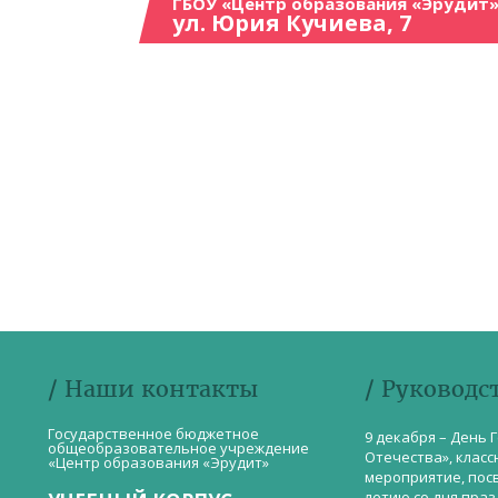
ГБОУ «Центр образования «Эрудит»
ул. Юрия Кучиева, 7
/ Наши контакты
/ Руководс
Государственное бюджетное
9 декабря – День 
общеобразовательное учреждение
Отечества», класс
«Центр образования «Эрудит»
мероприятие, пос
летию со дня пра