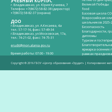
УЧЕБНЫЙ КОРПУС
Великой Победы
г. Владикавказ, ул. Юрия Кучиева, 7
Телефон: +7(8672) 58-82-38 (директор)
food
+7(8672) 58-82-37 (охрана)
Базовая школа СО
Всероссийская ол
ДОО
школьников 2025-
г.Владикавказ, ул. А.Кесаева, 4а
Безопасность
тел.: 57-17-16, факс: 57-49-34
Благодарности, гр
г.Владикавказ, ул.Московская, 17а,
дипломы
тел.: 74-21-02, факс: 74-75-31
Туризм и гостепр
Благотворительна
erudit@mon.alania.gov.ru
ярмарка осенних 
Время работы: 07.00 - 19.00
рамках празднова
Великой Победы
Телефон горячей линии по вопросам
В детском саду —
незаконных сборов денежных средств в
Copyright © 2016 ГБОУ «Центр образования «Эрудит» | Копирование ма
общеобразовательных организациях:
дверей.
(8672)53-80-02, e-mail:
onik-rso@yandex.ru
Вакантные места 
(перевода)
Валиева И.У.
Веденова Елена 
Весёлые старты
Вечер памяти, по
летию со дня пра
Великой Победы «
смерти нет». Алиб