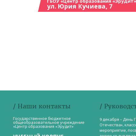
ГБОУ «Центр образования «Эрудит»
ул. Юрия Кучиева, 7
/ Наши контакты
/ Руководс
Государственное бюджетное
9 декабря – День 
общеобразовательное учреждение
Отечества», класс
«Центр образования «Эрудит»
мероприятие, пос
летию со дня пра