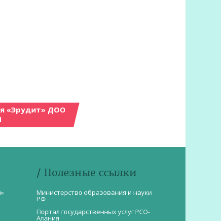
ия «Эрудит» ДОО
а
/ Полезные ссылки
и»
Министерство образования и науки
РФ
Портал государственных услуг РСО-
Алания