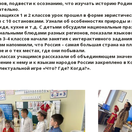
нов, подвести к осознанию, что изучать историю Родин
ательно.
чащихся 1 и 2 классов урок прошел в форме эвристиче
е с 10 остановками. Узнали об особенностях природы и
жде, кухне и т.д. С детьми обсудили национальные пр
нальными блюдами разных регионов, показали языково
а 3-4 классов начали занятия с интерактивного задани
ам напомнили, что Россия – самая большая страна на пл
е и о тех местах, где они побывали.
 классах учащимся рассказали об объединяющем значен
ение к нему и к языкам народов России закреплено в К
лектуальной игре «Что? Где? Когда?».