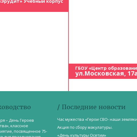
«Эрудит» Учебный корпус
ГБОУ «Центр образован
ул.Московская, 17
ководство
/ Последние новости
Час мужества «Герои СВО- наши земляк
бря – День Героев
тва», классное
Акция по сбору макулатуры.
иятие, посвященное 75-
«День культуры Осетии»
со дня празднования