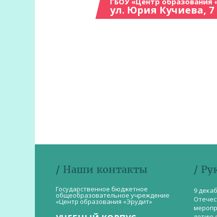
ГБОУ «Центр образования 
ул. Юрия Кучиева, 7
/ Наши контакты
/ Ру
Государственное бюджетное
9 дека
общеобразовательное учреждение
Отечес
«Центр образования «Эрудит»
меропр
летию 