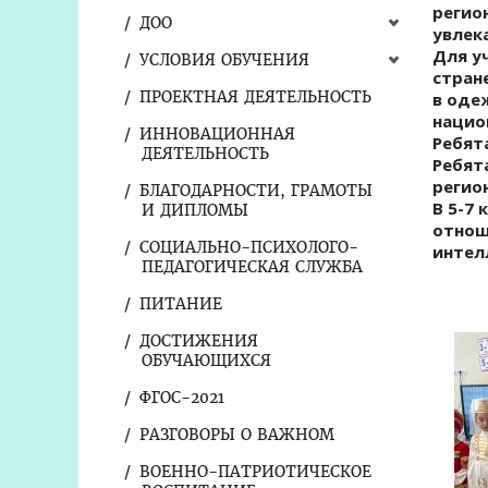
регио
ДОО
увлек
Для у
УСЛОВИЯ ОБУЧЕНИЯ
стран
ПРОЕКТНАЯ ДЕЯТЕЛЬНОСТЬ
в оде
нацио
ИННОВАЦИОННАЯ
Ребят
ДЕЯТЕЛЬНОСТЬ
Ребят
регион
БЛАГОДАРНОСТИ, ГРАМОТЫ
В 5-7
И ДИПЛОМЫ
отнош
СОЦИАЛЬНО-ПСИХОЛОГО-
интел
ПЕДАГОГИЧЕСКАЯ СЛУЖБА
ПИТАНИЕ
ДОСТИЖЕНИЯ
ОБУЧАЮЩИХСЯ
ФГОС-2021
РАЗГОВОРЫ О ВАЖНОМ
ВОЕННО-ПАТРИОТИЧЕСКОЕ