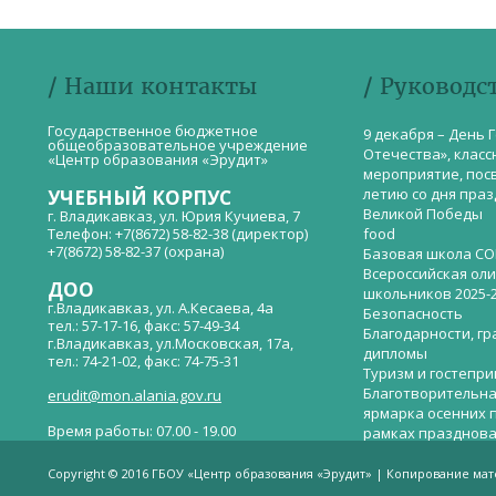
/ Наши контакты
/ Руководс
Государственное бюджетное
9 декабря – День 
общеобразовательное учреждение
Отечества», класс
«Центр образования «Эрудит»
мероприятие, пос
летию со дня пра
УЧЕБНЫЙ КОРПУС
Великой Победы
г. Владикавказ, ул. Юрия Кучиева, 7
Телефон: +7(8672) 58-82-38 (директор)
food
+7(8672) 58-82-37 (охрана)
Базовая школа СО
Всероссийская ол
ДОО
школьников 2025-
г.Владикавказ, ул. А.Кесаева, 4а
Безопасность
тел.: 57-17-16, факс: 57-49-34
Благодарности, гр
г.Владикавказ, ул.Московская, 17а,
дипломы
тел.: 74-21-02, факс: 74-75-31
Туризм и гостепр
Благотворительна
erudit@mon.alania.gov.ru
ярмарка осенних 
Время работы: 07.00 - 19.00
рамках празднова
Великой Победы
Телефон горячей линии по вопросам
В детском саду —
незаконных сборов денежных средств в
Copyright © 2016 ГБОУ «Центр образования «Эрудит» | Копирование ма
общеобразовательных организациях:
дверей.