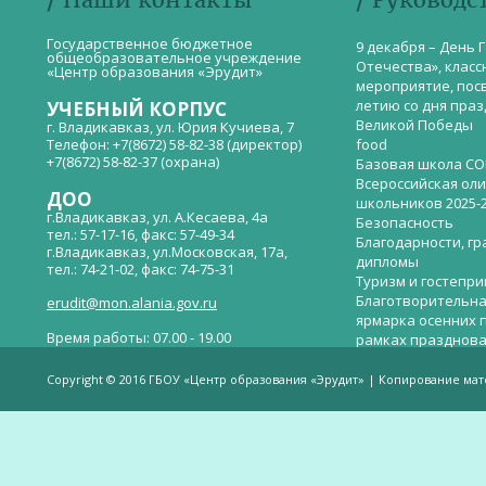
Государственное бюджетное
9 декабря – День 
общеобразовательное учреждение
Отечества», класс
«Центр образования «Эрудит»
мероприятие, пос
летию со дня пра
УЧЕБНЫЙ КОРПУС
Великой Победы
г. Владикавказ, ул. Юрия Кучиева, 7
Телефон: +7(8672) 58-82-38 (директор)
food
+7(8672) 58-82-37 (охрана)
Базовая школа СО
Всероссийская ол
ДОО
школьников 2025-
г.Владикавказ, ул. А.Кесаева, 4а
Безопасность
тел.: 57-17-16, факс: 57-49-34
Благодарности, гр
г.Владикавказ, ул.Московская, 17а,
дипломы
тел.: 74-21-02, факс: 74-75-31
Туризм и гостепр
Благотворительна
erudit@mon.alania.gov.ru
ярмарка осенних 
Время работы: 07.00 - 19.00
рамках празднова
Великой Победы
Телефон горячей линии по вопросам
В детском саду —
незаконных сборов денежных средств в
Copyright © 2016 ГБОУ «Центр образования «Эрудит» | Копирование ма
общеобразовательных организациях:
дверей.
(8672)53-80-02, e-mail:
onik-rso@yandex.ru
Вакантные места 
(перевода)
Валиева И.У.
Веденова Елена 