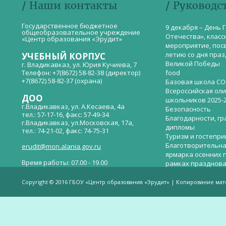
/ Наши контакты
/ Руководс
Государственное бюджетное
9 декабря – День 
общеобразовательное учреждение
Отечества», класс
«Центр образования «Эрудит»
мероприятие, пос
летию со дня пра
УЧЕБНЫЙ КОРПУС
Великой Победы
г. Владикавказ, ул. Юрия Кучиева, 7
Телефон: +7(8672) 58-82-38 (директор)
food
+7(8672) 58-82-37 (охрана)
Базовая школа СО
Всероссийская ол
ДОО
школьников 2025-
г.Владикавказ, ул. А.Кесаева, 4а
Безопасность
тел.: 57-17-16, факс: 57-49-34
Благодарности, гр
г.Владикавказ, ул.Московская, 17а,
дипломы
тел.: 74-21-02, факс: 74-75-31
Туризм и гостепр
Благотворительна
erudit@mon.alania.gov.ru
ярмарка осенних 
Время работы: 07.00 - 19.00
рамках празднова
Великой Победы
Телефон горячей линии по вопросам
В детском саду —
незаконных сборов денежных средств в
Copyright © 2016 ГБОУ «Центр образования «Эрудит» | Копирование ма
общеобразовательных организациях:
дверей.
(8672)53-80-02, e-mail:
onik-rso@yandex.ru
Вакантные места 
(перевода)
Валиева И.У.