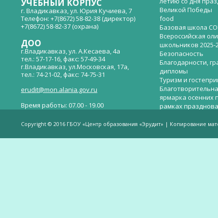
летию со дня пра
УЧЕБНЫЙ КОРПУС
Великой Победы
г. Владикавказ, ул. Юрия Кучиева, 7
Телефон: +7(8672) 58-82-38 (директор)
food
+7(8672) 58-82-37 (охрана)
Базовая школа СО
Всероссийская ол
ДОО
школьников 2025-
г.Владикавказ, ул. А.Кесаева, 4а
Безопасность
тел.: 57-17-16, факс: 57-49-34
Благодарности, гр
г.Владикавказ, ул.Московская, 17а,
дипломы
тел.: 74-21-02, факс: 74-75-31
Туризм и гостепр
Благотворительна
erudit@mon.alania.gov.ru
ярмарка осенних 
Время работы: 07.00 - 19.00
рамках празднова
Великой Победы
Телефон горячей линии по вопросам
В детском саду —
незаконных сборов денежных средств в
Copyright © 2016 ГБОУ «Центр образования «Эрудит» | Копирование ма
общеобразовательных организациях:
дверей.
(8672)53-80-02, e-mail:
onik-rso@yandex.ru
Вакантные места 
(перевода)
Валиева И.У.
Веденова Елена 
Весёлые старты
Вечер памяти, по
летию со дня пра
Великой Победы «
смерти нет». Алиб