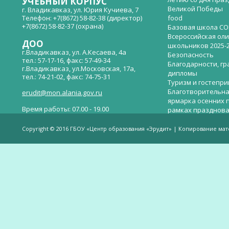
УЧЕБНЫЙ КОРПУС
Великой Победы
г. Владикавказ, ул. Юрия Кучиева, 7
Телефон: +7(8672) 58-82-38 (директор)
food
+7(8672) 58-82-37 (охрана)
Базовая школа СО
Всероссийская ол
ДОО
школьников 2025-
г.Владикавказ, ул. А.Кесаева, 4а
Безопасность
тел.: 57-17-16, факс: 57-49-34
Благодарности, гр
г.Владикавказ, ул.Московская, 17а,
дипломы
тел.: 74-21-02, факс: 74-75-31
Туризм и гостепр
Благотворительна
erudit@mon.alania.gov.ru
ярмарка осенних 
Время работы: 07.00 - 19.00
рамках празднова
Великой Победы
Телефон горячей линии по вопросам
В детском саду —
незаконных сборов денежных средств в
Copyright © 2016 ГБОУ «Центр образования «Эрудит» | Копирование ма
общеобразовательных организациях:
дверей.
(8672)53-80-02, e-mail:
onik-rso@yandex.ru
Вакантные места 
(перевода)
Валиева И.У.
Веденова Елена 
Весёлые старты
Вечер памяти, по
летию со дня пра
Великой Победы «
смерти нет». Алиб