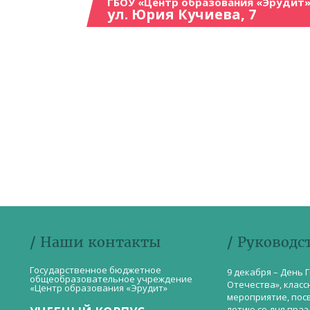
ГБОУ «Центр образования «Эрудит»
ул. Юрия Кучиева, 7
/ Наши контакты
/ Руководс
Государственное бюджетное
9 декабря – День 
общеобразовательное учреждение
Отечества», класс
«Центр образования «Эрудит»
мероприятие, пос
летию со дня пра