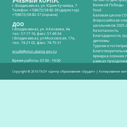
УЧЕБНЫЙ КОРПУС
Великой Победы
г. Владикавказ, ул. Юрия Кучиева, 7
Телефон: +7(8672) 58-82-38 (директор)
food
+7(8672) 58-82-37 (охрана)
Базовая школа СО
Всероссийская ол
ДОО
школьников 2025-
г.Владикавказ, ул. А.Кесаева, 4а
Безопасность
тел.: 57-17-16, факс: 57-49-34
Благодарности, гр
г.Владикавказ, ул.Московская, 17а,
дипломы
тел.: 74-21-02, факс: 74-75-31
Туризм и гостепр
Благотворительна
erudit@mon.alania.gov.ru
ярмарка осенних 
Время работы: 07.00 - 19.00
рамках празднова
Великой Победы
Телефон горячей линии по вопросам
В детском саду —
незаконных сборов денежных средств в
Copyright © 2016 ГБОУ «Центр образования «Эрудит» | Копирование ма
общеобразовательных организациях:
дверей.
(8672)53-80-02, e-mail:
onik-rso@yandex.ru
Вакантные места 
(перевода)
Валиева И.У.
Веденова Елена 
Весёлые старты
Вечер памяти, по
летию со дня пра
Великой Победы «
смерти нет». Алиб