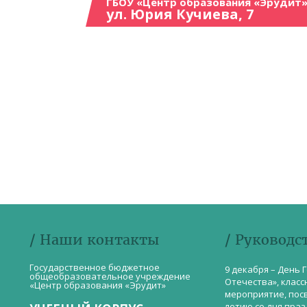
ГБОУ «Центр образования «Эрудит»
ул. Юрия Кучиева, 7
/ Наши контакты
/ Руководс
Государственное бюджетное
9 декабря – День 
общеобразовательное учреждение
Отечества», класс
«Центр образования «Эрудит»
мероприятие, пос
летию со дня пра