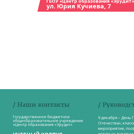
ГБОУ «Центр образования «Эрудит»
ул. Юрия Кучиева, 7
/ Наши контакты
/ Руководс
Государственное бюджетное
9 декабря – День 
общеобразовательное учреждение
Отечества», класс
«Центр образования «Эрудит»
мероприятие, пос
летию со дня пра