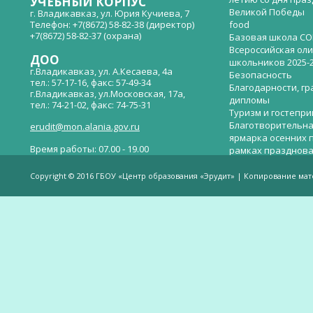
УЧЕБНЫЙ КОРПУС
Великой Победы
г. Владикавказ, ул. Юрия Кучиева, 7
Телефон: +7(8672) 58-82-38 (директор)
food
+7(8672) 58-82-37 (охрана)
Базовая школа СО
Всероссийская ол
ДОО
школьников 2025-
г.Владикавказ, ул. А.Кесаева, 4а
Безопасность
тел.: 57-17-16, факс: 57-49-34
Благодарности, гр
г.Владикавказ, ул.Московская, 17а,
дипломы
тел.: 74-21-02, факс: 74-75-31
Туризм и гостепр
Благотворительна
erudit@mon.alania.gov.ru
ярмарка осенних 
Время работы: 07.00 - 19.00
рамках празднова
Великой Победы
Телефон горячей линии по вопросам
В детском саду —
незаконных сборов денежных средств в
Copyright © 2016 ГБОУ «Центр образования «Эрудит» | Копирование ма
общеобразовательных организациях:
дверей.
(8672)53-80-02, e-mail:
onik-rso@yandex.ru
Вакантные места 
(перевода)
Валиева И.У.
Веденова Елена 
Весёлые старты
Вечер памяти, по
летию со дня пра
Великой Победы «
смерти нет». Алиб