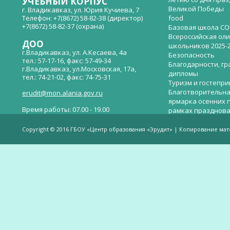
УЧЕБНЫЙ КОРПУС
Великой Победы
г. Владикавказ, ул. Юрия Кучиева, 7
Телефон: +7(8672) 58-82-38 (директор)
food
+7(8672) 58-82-37 (охрана)
Базовая школа СО
Всероссийская ол
ДОО
школьников 2025-
г.Владикавказ, ул. А.Кесаева, 4а
Безопасность
тел.: 57-17-16, факс: 57-49-34
Благодарности, гр
г.Владикавказ, ул.Московская, 17а,
дипломы
тел.: 74-21-02, факс: 74-75-31
Туризм и гостепр
Благотворительна
erudit@mon.alania.gov.ru
ярмарка осенних 
Время работы: 07.00 - 19.00
рамках празднова
Великой Победы
Телефон горячей линии по вопросам
В детском саду —
незаконных сборов денежных средств в
Copyright © 2016 ГБОУ «Центр образования «Эрудит» | Копирование ма
общеобразовательных организациях:
дверей.
(8672)53-80-02, e-mail:
onik-rso@yandex.ru
Вакантные места 
(перевода)
Валиева И.У.
Веденова Елена 
Весёлые старты
Вечер памяти, по
летию со дня пра
Великой Победы «
смерти нет». Алиб