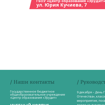
ГБОУ «Центр образования «Эрудит»
ул. Юрия Кучиева, 7
/ Наши контакты
/ Руководс
Государственное бюджетное
9 декабря – День 
общеобразовательное учреждение
Отечества», класс
«Центр образования «Эрудит»
мероприятие, пос
летию со дня пра