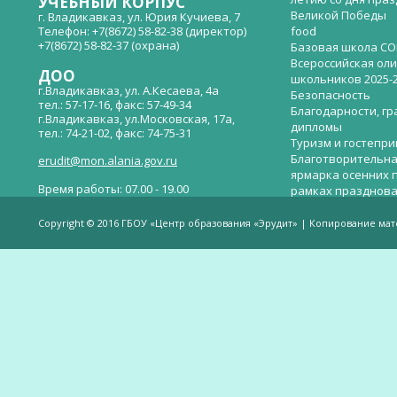
УЧЕБНЫЙ КОРПУС
Великой Победы
г. Владикавказ, ул. Юрия Кучиева, 7
Телефон: +7(8672) 58-82-38 (директор)
food
+7(8672) 58-82-37 (охрана)
Базовая школа СО
Всероссийская ол
ДОО
школьников 2025-
г.Владикавказ, ул. А.Кесаева, 4а
Безопасность
тел.: 57-17-16, факс: 57-49-34
Благодарности, гр
г.Владикавказ, ул.Московская, 17а,
дипломы
тел.: 74-21-02, факс: 74-75-31
Туризм и гостепр
Благотворительна
erudit@mon.alania.gov.ru
ярмарка осенних 
Время работы: 07.00 - 19.00
рамках празднова
Великой Победы
Телефон горячей линии по вопросам
В детском саду —
незаконных сборов денежных средств в
Copyright © 2016 ГБОУ «Центр образования «Эрудит» | Копирование ма
общеобразовательных организациях:
дверей.
(8672)53-80-02, e-mail:
onik-rso@yandex.ru
Вакантные места 
(перевода)
Валиева И.У.
Веденова Елена 
Весёлые старты
Вечер памяти, по
летию со дня пра
Великой Победы «
смерти нет». Алиб