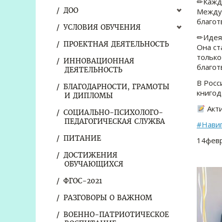
✏Кажды
ДОО
Междун
благот
УСЛОВИЯ ОБУЧЕНИЯ
✏Идея 
ПРОЕКТНАЯ ДЕЯТЕЛЬНОСТЬ
Она ст
только
ИННОВАЦИОННАЯ
благот
ДЕЯТЕЛЬНОСТЬ
В Росс
БЛАГОДАРНОСТИ, ГРАМОТЫ
книгод
И ДИПЛОМЫ
Акти
СОЦИАЛЬНО-ПСИХОЛОГО-
ПЕДАГОГИЧЕСКАЯ СЛУЖБА
#Нави
ПИТАНИЕ
14фев
ДОСТИЖЕНИЯ
ОБУЧАЮЩИХСЯ
ФГОС-2021
РАЗГОВОРЫ О ВАЖНОМ
ВОЕННО-ПАТРИОТИЧЕСКОЕ