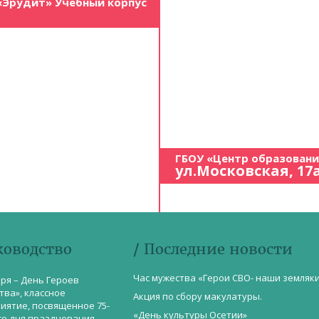
«Эрудит» Учебный корпус
ГБОУ «Центр образован
ул.Московская, 17
ководство
/ Последние новости
Час мужества «Герои СВО- наши земляк
бря – День Героев
тва», классное
Акция по сбору макулатуры.
иятие, посвященное 75-
«День культуры Осетии»
со дня празднования