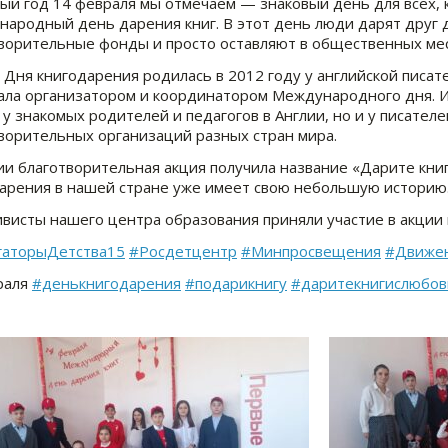
й год 14 февраля мы отмечаем — знаковый день для всех, 
ародный день дарения книг. В этот день люди дарят друг д
ворительные фонды и просто оставляют в общественных мес
Дня книгодарения родилась в 2012 году у английской писа
ала организатором и координатором Международного дня. 
 у знакомых родителей и педагогов в Англии, но и у писател
ворительных организаций разных стран мира.
ии благотворительная акция получила название «Дарите кн
арения в нашей стране уже имеет свою небольшую историю
висты нашего центра образования приняли участие в акци
гаторыДетства15
#Росдетцентр
#Минпросвещения
#Движе
раля
#денькнигодарения
#подарикнигу
#даритекнигислюбо