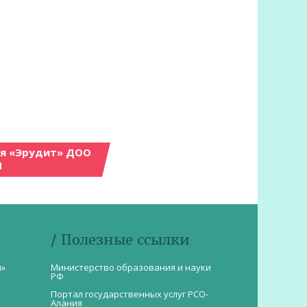
ия «Эрудит» ДОО
а
/ Полезные ссылки
и»
Министерство образования и науки
РФ
Портал государственных услуг РСО-
Алания