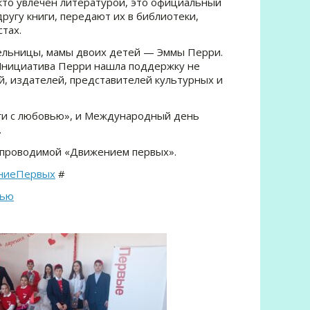
кто увлечен литературой, это официальный
ругу книги, передают их в библиотеки,
тах.
тельницы, мамы двоих детей — Эммы Перри.
Инициатива Перри нашла поддержку не
ей, издателей, представителей культурных и
иги с любовью», и Международный день
.
и проводимой «Движением первых».
ниеПервых
#
вью