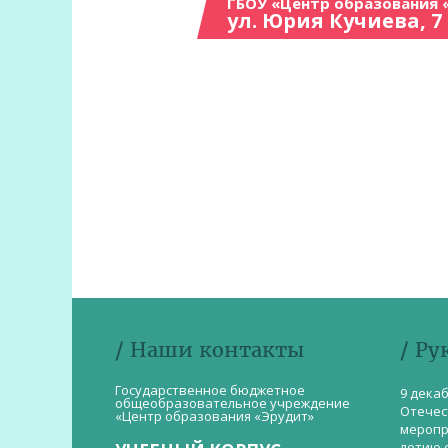
ГБОУ «Центр образования 
ул. Юрия Кучиева, 7
/ Наши контакты
/ Ру
Государственное бюджетное
9 дека
общеобразовательное учреждение
Отечес
«Центр образования «Эрудит»
меропр
летию 