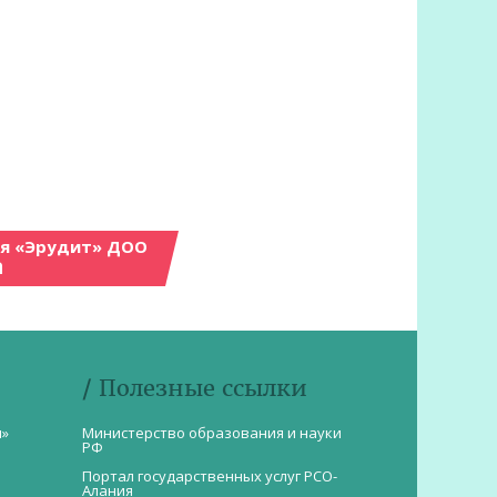
ия «Эрудит» ДОО
а
/ Полезные ссылки
и»
Министерство образования и науки
РФ
Портал государственных услуг РСО-
Алания