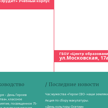
«Эрудит» Учебный корпус
ГБОУ «Центр образован
ул.Московская, 17
ководство
/ Последние новости
Час мужества «Герои СВО- наши земляк
бря – День Героев
тва», классное
Акция по сбору макулатуры.
иятие, посвященное 75-
«День культуры Осетии»
со дня празднования