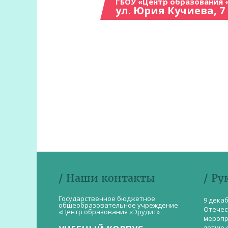
ГБОУ «Центр образования 
ул. Юрия Кучиева, 7
/ Наши контакты
/ Ру
Государственное бюджетное
9 дека
общеобразовательное учреждение
Отечес
«Центр образования «Эрудит»
меропр
летию 