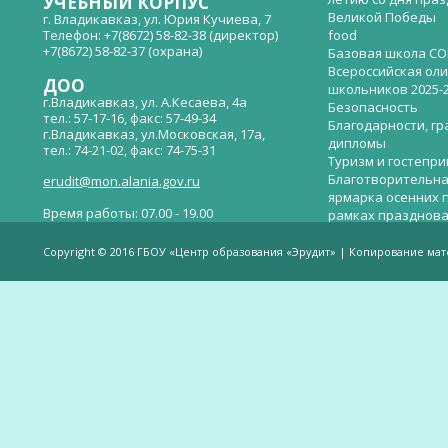
УЧЕБНЫЙ КОРПУС
Великой Победы
г. Владикавказ, ул. Юрия Кучиева, 7
Телефон: +7(8672) 58-82-38 (директор)
food
+7(8672) 58-82-37 (охрана)
Базовая школа СО
Всероссийская ол
ДОО
школьников 2025-
г.Владикавказ, ул. А.Кесаева, 4а
Безопасность
тел.: 57-17-16, факс: 57-49-34
Благодарности, гр
г.Владикавказ, ул.Московская, 17а,
дипломы
тел.: 74-21-02, факс: 74-75-31
Туризм и гостепр
Благотворительна
erudit@mon.alania.gov.ru
ярмарка осенних 
Время работы: 07.00 - 19.00
рамках празднова
Великой Победы
Телефон горячей линии по вопросам
В детском саду —
незаконных сборов денежных средств в
Copyright © 2016 ГБОУ «Центр образования «Эрудит» | Копирование ма
общеобразовательных организациях:
дверей.
(8672)53-80-02, e-mail:
onik-rso@yandex.ru
Вакантные места 
(перевода)
Валиева И.У.
Веденова Елена 
Весёлые старты
Вечер памяти, по
летию со дня пра
Великой Победы «
смерти нет». Алиб