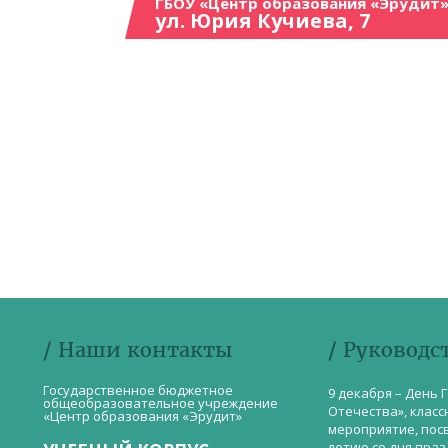
ГБОУ «Центр образования «Эрудит»
ул. Юрия Кучиева, 7
/ Наши контакты
/ Руководс
Государственное бюджетное
9 декабря – День 
общеобразовательное учреждение
Отечества», класс
«Центр образования «Эрудит»
мероприятие, пос
летию со дня пра