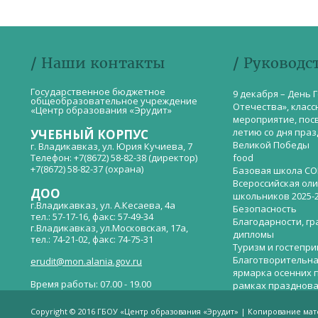
/ Наши контакты
/ Руководс
Государственное бюджетное
9 декабря – День 
общеобразовательное учреждение
Отечества», класс
«Центр образования «Эрудит»
мероприятие, пос
летию со дня пра
УЧЕБНЫЙ КОРПУС
Великой Победы
г. Владикавказ, ул. Юрия Кучиева, 7
Телефон: +7(8672) 58-82-38 (директор)
food
+7(8672) 58-82-37 (охрана)
Базовая школа СО
Всероссийская ол
ДОО
школьников 2025-
г.Владикавказ, ул. А.Кесаева, 4а
Безопасность
тел.: 57-17-16, факс: 57-49-34
Благодарности, гр
г.Владикавказ, ул.Московская, 17а,
дипломы
тел.: 74-21-02, факс: 74-75-31
Туризм и гостепр
Благотворительна
erudit@mon.alania.gov.ru
ярмарка осенних 
Время работы: 07.00 - 19.00
рамках празднова
Великой Победы
Телефон горячей линии по вопросам
В детском саду —
незаконных сборов денежных средств в
Copyright © 2016 ГБОУ «Центр образования «Эрудит» | Копирование ма