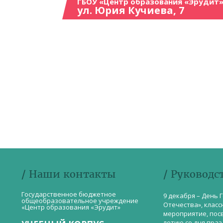
ГБОУ «Центр образования «Эрудит»
ул. Юрия Кучиева, 7
/ Наши контакты
/ Руководс
Государственное бюджетное
9 декабря – День 
общеобразовательное учреждение
Отечества», класс
«Центр образования «Эрудит»
мероприятие, пос
летию со дня пра