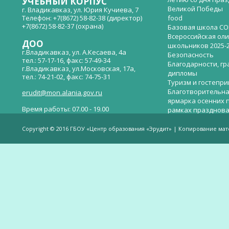
УЧЕБНЫЙ КОРПУС
Великой Победы
г. Владикавказ, ул. Юрия Кучиева, 7
Телефон: +7(8672) 58-82-38 (директор)
food
+7(8672) 58-82-37 (охрана)
Базовая школа СО
Всероссийская ол
ДОО
школьников 2025-
г.Владикавказ, ул. А.Кесаева, 4а
Безопасность
тел.: 57-17-16, факс: 57-49-34
Благодарности, гр
г.Владикавказ, ул.Московская, 17а,
дипломы
тел.: 74-21-02, факс: 74-75-31
Туризм и гостепр
Благотворительна
erudit@mon.alania.gov.ru
ярмарка осенних 
Время работы: 07.00 - 19.00
рамках празднова
Великой Победы
Телефон горячей линии по вопросам
В детском саду —
незаконных сборов денежных средств в
Copyright © 2016 ГБОУ «Центр образования «Эрудит» | Копирование ма
общеобразовательных организациях:
дверей.
(8672)53-80-02, e-mail:
onik-rso@yandex.ru
Вакантные места 
(перевода)
Валиева И.У.
Веденова Елена 
Весёлые старты
Вечер памяти, по
летию со дня пра
Великой Победы «
смерти нет». Алиб