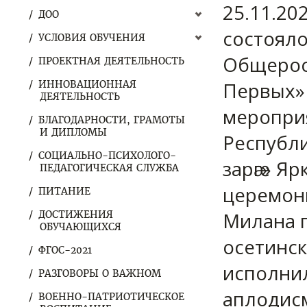
25.11.20
ДОО
состоял
УСЛОВИЯ ОБУЧЕНИЯ
Общерос
ПРОЕКТНАЯ ДЕЯТЕЛЬНОСТЬ
Первых» 
ИННОВАЦИОННАЯ
ДЕЯТЕЛЬНОСТЬ
меропри
БЛАГОДАРНОСТИ, ГРАМОТЫ
И ДИПЛОМЫ
Республ
СОЦИАЛЬНО-ПСИХОЛОГО-
зарӕг» Я
ПЕДАГОГИЧЕСКАЯ СЛУЖБА
церемони
ПИТАНИЕ
Милана п
ДОСТИЖЕНИЯ
ОБУЧАЮЩИХСЯ
осетинс
ФГОС-2021
исполнил
РАЗГОВОРЫ О ВАЖНОМ
аплодисм
ВОЕННО-ПАТРИОТИЧЕСКОЕ