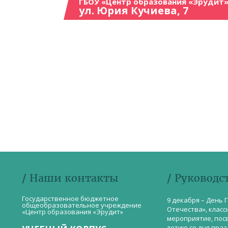
ГБОУ «Центр образования «Эрудит»
ул. Юрия Кучиева, 7
/ Наши контакты
/ Руководс
Государственное бюджетное
9 декабря – День 
общеобразовательное учреждение
Отечества», класс
«Центр образования «Эрудит»
мероприятие, пос
летию со дня пра