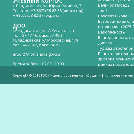
УЧЕБНЫЙ КОРПУС
Великой Победы
г. Владикавказ, ул. Юрия Кучиева, 7
Телефон: +7(8672) 58-82-38 (директор)
food
+7(8672) 58-82-37 (охрана)
Базовая школа СО
Всероссийская ол
ДОО
школьников 2025-
г.Владикавказ, ул. А.Кесаева, 4а
Безопасность
тел.: 57-17-16, факс: 57-49-34
Благодарности, гр
г.Владикавказ, ул.Московская, 17а,
дипломы
тел.: 74-21-02, факс: 74-75-31
Туризм и гостепр
Благотворительна
erudit@mon.alania.gov.ru
ярмарка осенних 
Время работы: 07.00 - 19.00
рамках празднова
Великой Победы
Телефон горячей линии по вопросам
В детском саду —
незаконных сборов денежных средств в
Copyright © 2016 ГБОУ «Центр образования «Эрудит» | Копирование ма
общеобразовательных организациях:
дверей.
(8672)53-80-02, e-mail:
onik-rso@yandex.ru
Вакантные места 
(перевода)
Валиева И.У.
Веденова Елена 
Весёлые старты
Вечер памяти, по
летию со дня пра
Великой Победы «
смерти нет». Алиб