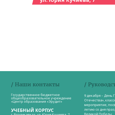
/ Наши контакты
/ Руководс
Государственное бюджетное
9 декабря – День 
общеобразовательное учреждение
Отечества», класс
«Центр образования «Эрудит»
мероприятие, пос
летию со дня пра
УЧЕБНЫЙ КОРПУС
Великой Победы
г. Владикавказ, ул. Юрия Кучиева, 7