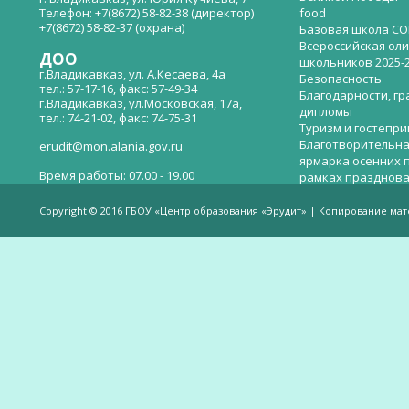
Телефон: +7(8672) 58-82-38 (директор)
food
+7(8672) 58-82-37 (охрана)
Базовая школа СО
Всероссийская ол
ДОО
школьников 2025-
г.Владикавказ, ул. А.Кесаева, 4а
Безопасность
тел.: 57-17-16, факс: 57-49-34
Благодарности, гр
г.Владикавказ, ул.Московская, 17а,
дипломы
тел.: 74-21-02, факс: 74-75-31
Туризм и гостепр
Благотворительна
erudit@mon.alania.gov.ru
ярмарка осенних 
Время работы: 07.00 - 19.00
рамках празднова
Великой Победы
Телефон горячей линии по вопросам
В детском саду —
незаконных сборов денежных средств в
Copyright © 2016 ГБОУ «Центр образования «Эрудит» | Копирование ма
общеобразовательных организациях:
дверей.
(8672)53-80-02, e-mail:
onik-rso@yandex.ru
Вакантные места 
(перевода)
Валиева И.У.
Веденова Елена 
Весёлые старты
Вечер памяти, по
летию со дня пра
Великой Победы «
смерти нет». Алиб
Видеогалерея
ВОЕННО-ПАТРИОТ