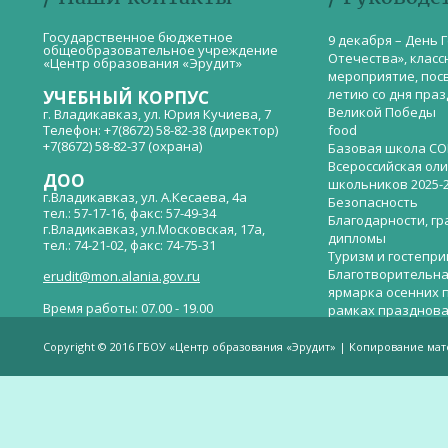
Государственное бюджетное
9 декабря – День 
общеобразовательное учреждение
Отечества», класс
«Центр образования «Эрудит»
мероприятие, пос
летию со дня пра
УЧЕБНЫЙ КОРПУС
Великой Победы
г. Владикавказ, ул. Юрия Кучиева, 7
Телефон: +7(8672) 58-82-38 (директор)
food
+7(8672) 58-82-37 (охрана)
Базовая школа СО
Всероссийская ол
ДОО
школьников 2025-
г.Владикавказ, ул. А.Кесаева, 4а
Безопасность
тел.: 57-17-16, факс: 57-49-34
Благодарности, гр
г.Владикавказ, ул.Московская, 17а,
дипломы
тел.: 74-21-02, факс: 74-75-31
Туризм и гостепр
Благотворительна
erudit@mon.alania.gov.ru
ярмарка осенних 
Время работы: 07.00 - 19.00
рамках празднова
Великой Победы
Телефон горячей линии по вопросам
В детском саду —
незаконных сборов денежных средств в
Copyright © 2016 ГБОУ «Центр образования «Эрудит» | Копирование ма
общеобразовательных организациях:
дверей.
(8672)53-80-02, e-mail:
onik-rso@yandex.ru
Вакантные места 
(перевода)
Валиева И.У.
Веденова Елена 