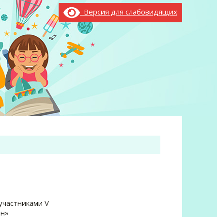
Версия для слабовидящих
участниками V
он»