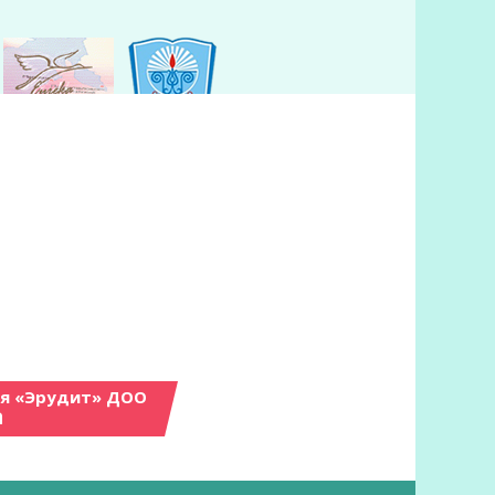
ия «Эрудит» ДОО
а