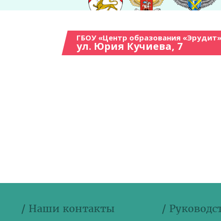
ГБОУ «Центр образования «Эрудит»
ул. Юрия Кучиева, 7
/ Наши контакты
/ Руководс