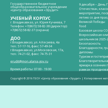
Государственное бюджетное
9 декабря – День 
общеобразовательное учреждение
Отечества», класс
«Центр образования «Эрудит»
мероприятие, пос
летию со дня пра
УЧЕБНЫЙ КОРПУС
Великой Победы
г. Владикавказ, ул. Юрия Кучиева, 7
Телефон: +7(8672) 58-82-38 (директор)
food
+7(8672) 58-82-37 (охрана)
Базовая школа СО
Всероссийская ол
ДОО
школьников 2025-
г.Владикавказ, ул. А.Кесаева, 4а
Безопасность
тел.: 57-17-16, факс: 57-49-34
Благодарности, гр
г.Владикавказ, ул.Московская, 17а,
дипломы
тел.: 74-21-02, факс: 74-75-31
Туризм и гостепр
Благотворительна
erudit@mon.alania.gov.ru
ярмарка осенних 
Время работы: 07.00 - 19.00
рамках празднова
Великой Победы
Телефон горячей линии по вопросам
В детском саду —
незаконных сборов денежных средств в
Copyright © 2016 ГБОУ «Центр образования «Эрудит» | Копирование ма
общеобразовательных организациях:
дверей.
(8672)53-80-02, e-mail:
onik-rso@yandex.ru
Вакантные места 
(перевода)
Валиева И.У.
Веденова Елена 
Весёлые старты