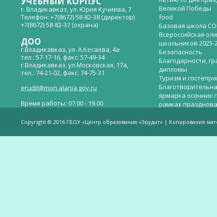
УЧЕБНЫЙ КОРПУС
Великой Победы
г. Владикавказ, ул. Юрия Кучиева, 7
Телефон: +7(8672) 58-82-38 (директор)
food
+7(8672) 58-82-37 (охрана)
Базовая школа СО
Всероссийская ол
ДОО
школьников 2025-
г.Владикавказ, ул. А.Кесаева, 4а
Безопасность
тел.: 57-17-16, факс: 57-49-34
Благодарности, гр
г.Владикавказ, ул.Московская, 17а,
дипломы
тел.: 74-21-02, факс: 74-75-31
Туризм и гостепр
Благотворительна
erudit@mon.alania.gov.ru
ярмарка осенних 
Время работы: 07.00 - 19.00
рамках празднова
Великой Победы
Телефон горячей линии по вопросам
В детском саду —
незаконных сборов денежных средств в
Copyright © 2016 ГБОУ «Центр образования «Эрудит» | Копирование ма
общеобразовательных организациях:
дверей.
(8672)53-80-02, e-mail:
onik-rso@yandex.ru
Вакантные места 
(перевода)
Валиева И.У.
Веденова Елена 
Весёлые старты
Вечер памяти, по
летию со дня пра
Великой Победы «
смерти нет». Алиб