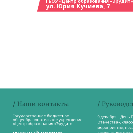
ГБОУ «Центр образования «Эрудит»
ул. Юрия Кучиева, 7
/ Наши контакты
/ Руководс
Государственное бюджетное
9 декабря – День 
общеобразовательное учреждение
Отечества», класс
«Центр образования «Эрудит»
мероприятие, пос
летию со дня пра