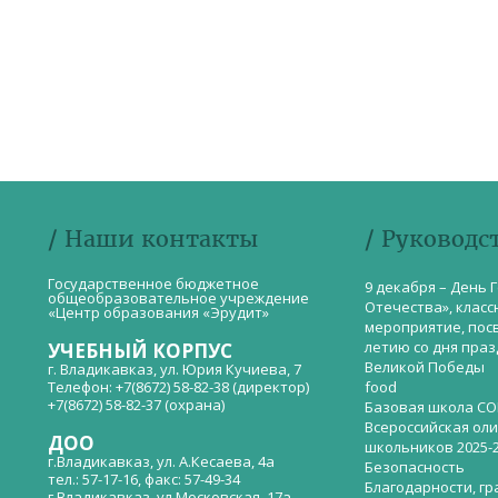
/ Наши контакты
/ Руководс
Государственное бюджетное
9 декабря – День 
общеобразовательное учреждение
Отечества», класс
«Центр образования «Эрудит»
мероприятие, пос
летию со дня пра
УЧЕБНЫЙ КОРПУС
Великой Победы
г. Владикавказ, ул. Юрия Кучиева, 7
Телефон: +7(8672) 58-82-38 (директор)
food
+7(8672) 58-82-37 (охрана)
Базовая школа СО
Всероссийская ол
ДОО
школьников 2025-
г.Владикавказ, ул. А.Кесаева, 4а
Безопасность
тел.: 57-17-16, факс: 57-49-34
Благодарности, гр
г.Владикавказ, ул.Московская, 17а,