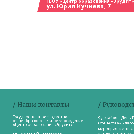
ГБОУ «Центр образования «Эрудит»
ул. Юрия Кучиева, 7
/ Наши контакты
/ Руководс
Государственное бюджетное
9 декабря – День 
общеобразовательное учреждение
Отечества», класс
«Центр образования «Эрудит»
мероприятие, пос
летию со дня пра