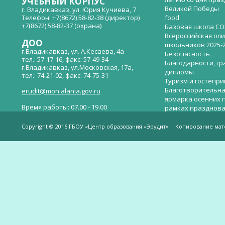
УЧЕБНЫЙ КОРПУС
Великой Победы
г. Владикавказ, ул. Юрия Кучиева, 7
Телефон: +7(8672) 58-82-38 (директор)
food
+7(8672) 58-82-37 (охрана)
Базовая школа СО
Всероссийская ол
ДОО
школьников 2025-
г.Владикавказ, ул. А.Кесаева, 4а
Безопасность
тел.: 57-17-16, факс: 57-49-34
Благодарности, гр
г.Владикавказ, ул.Московская, 17а,
дипломы
тел.: 74-21-02, факс: 74-75-31
Туризм и гостепр
Благотворительна
erudit@mon.alania.gov.ru
ярмарка осенних 
Время работы: 07.00 - 19.00
рамках празднова
Великой Победы
Телефон горячей линии по вопросам
В детском саду —
незаконных сборов денежных средств в
Copyright © 2016 ГБОУ «Центр образования «Эрудит» | Копирование ма
общеобразовательных организациях:
дверей.
(8672)53-80-02, e-mail:
onik-rso@yandex.ru
Вакантные места 
(перевода)
Валиева И.У.
Веденова Елена 
Весёлые старты
Вечер памяти, по
летию со дня пра
Великой Победы «
смерти нет». Алиб