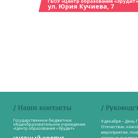
ГБОУ «Центр образования «Эрудит»
ул. Юрия Кучиева, 7
/ Наши контакты
/ Руководс
Государственное бюджетное
9 декабря – День 
общеобразовательное учреждение
Отечества», класс
«Центр образования «Эрудит»
мероприятие, пос
летию со дня пра