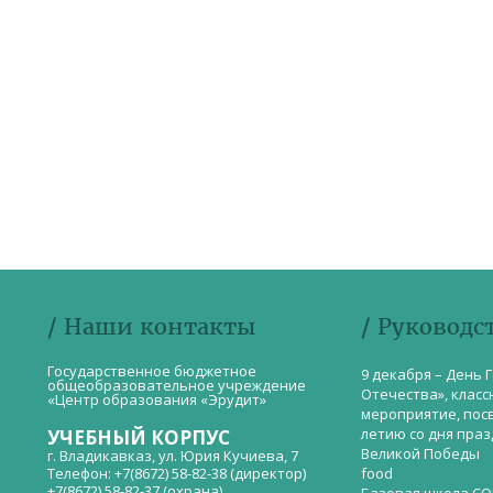
/ Наши контакты
/ Руководс
Государственное бюджетное
9 декабря – День 
общеобразовательное учреждение
Отечества», класс
«Центр образования «Эрудит»
мероприятие, пос
летию со дня пра
УЧЕБНЫЙ КОРПУС
Великой Победы
г. Владикавказ, ул. Юрия Кучиева, 7
Телефон: +7(8672) 58-82-38 (директор)
food
+7(8672) 58-82-37 (охрана)