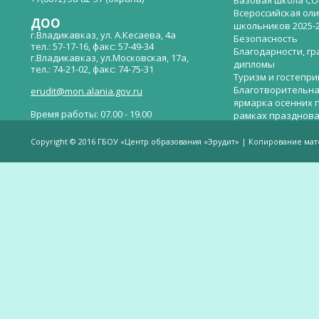
Базовая школа СО
Всероссийская ол
ДОО
школьников 2025-
г.Владикавказ, ул. А.Кесаева, 4а
Безопасность
тел.: 57-17-16, факс: 57-49-34
Благодарности, гр
г.Владикавказ, ул.Московская, 17а,
дипломы
тел.: 74-21-02, факс: 74-75-31
Туризм и гостепр
Благотворительна
erudit@mon.alania.gov.ru
ярмарка осенних 
Время работы: 07.00 - 19.00
рамках празднова
Великой Победы
Телефон горячей линии по вопросам
В детском саду —
незаконных сборов денежных средств в
Copyright © 2016 ГБОУ «Центр образования «Эрудит» | Копирование ма
общеобразовательных организациях:
дверей.
(8672)53-80-02, e-mail:
onik-rso@yandex.ru
Вакантные места 
(перевода)
Валиева И.У.
Веденова Елена 
Весёлые старты
Вечер памяти, по
летию со дня пра
Великой Победы «
смерти нет». Алиб
Видеогалерея
ВОЕННО-ПАТРИОТ
ВОСПИТАНИЕ