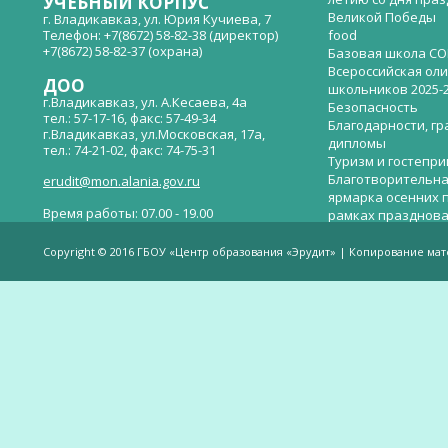
УЧЕБНЫЙ КОРПУС
Великой Победы
г. Владикавказ, ул. Юрия Кучиева, 7
Телефон: +7(8672) 58-82-38 (директор)
food
+7(8672) 58-82-37 (охрана)
Базовая школа СО
Всероссийская ол
ДОО
школьников 2025-
г.Владикавказ, ул. А.Кесаева, 4а
Безопасность
тел.: 57-17-16, факс: 57-49-34
Благодарности, гр
г.Владикавказ, ул.Московская, 17а,
дипломы
тел.: 74-21-02, факс: 74-75-31
Туризм и гостепр
Благотворительна
erudit@mon.alania.gov.ru
ярмарка осенних 
Время работы: 07.00 - 19.00
рамках празднова
Великой Победы
Телефон горячей линии по вопросам
В детском саду —
незаконных сборов денежных средств в
Copyright © 2016 ГБОУ «Центр образования «Эрудит» | Копирование ма
общеобразовательных организациях:
дверей.
(8672)53-80-02, e-mail:
onik-rso@yandex.ru
Вакантные места 
(перевода)
Валиева И.У.
Веденова Елена 
Весёлые старты
Вечер памяти, по
летию со дня пра
Великой Победы «
смерти нет». Алиб