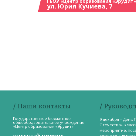
ГБОУ «Центр образования «Эрудит»
ул. Юрия Кучиева, 7
/ Наши контакты
/ Руководс
Государственное бюджетное
9 декабря – День 
общеобразовательное учреждение
Отечества», класс
«Центр образования «Эрудит»
мероприятие, пос
летию со дня пра